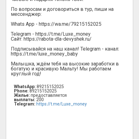
По вопросам и договориться в тур, пиши на
мессенджер:
Whats App - https://wa.me/79215152025
Telegram - https://t.me/Luxe_money
Сайт: https://rabota-dla-devyshek.ru/
Подписывайся на наш канал! Telegram - канал:
https://t.me/luxe_money_baby
Малышка, ждём тебя на высокие заработки в
богатую и красивую Мальту! Мы работаем
круглый год!
WhatsApp:
89215152025
Phone:
89215152025
Жилье:
предоставляется
выплаты:
200
Telegram:
https://t.me/Luxe_money