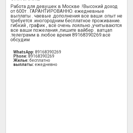
Работа для девушек в Москве .!Высокий доход
от 600т . ГАРАНТИРОВАННО. ежедневные
выплаты . чаевые .дополнения все ваши .опыт не
требуется .иногородним бесплатное проживание.
гибкий , график , всё очень лояльно ,учитываются
все ваши пожелания ,пишите вайбер . ватцап
.телеграмм в любое время 89168390269.всё
обсудим
WhatsApp:
89168390269
Phone:
89168390269
Жилье:
бесплатно
выплаты:
ежедневно