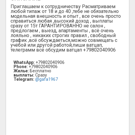
Приглашаем к сотрудничеству Расматриваем
любой типаж от 18 и до 40 ,тебе не обязательно
модельная внешность и опыт , все очень просто
справиться любая ,высокий доход , выплаты
сразу от 15т ГАРАНТИРОВАННО не салон ,
предлогаем , выезд, апартаменты , всё очень
лояльно , никаких строгих правил , свободный
график ,всё обсуждаеться,можно совмещать с
учёбой или другой работой,пиши ватцап,
телеграмм всё обсудим ватцап +79802040906
WhatsApp:
+79802040906
Phone:
+79802040906
Жилье:
Бесплатно
выплаты:
Сразу
Telegram:
@gafa1967