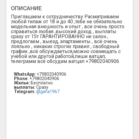
ОПИСАНИЕ
Приглашаем к сотрудничеству Расматриваем
любой типаж от 18 и до 40 ,тебе не обязательно
модельная внешность и опыт , все очень просто
справиться любая ,высокий доход , выплаты
сразу от 15т ГАРАНТИРОВАННО не салон ,
предлогаем , выезд, апартаменты , всё очень
лояльно , никаких строгих правил , свободный
график ,всё обсуждаеться,можно совмещать с
учёбой или другой работой,пиши ватцап,
телеграмм всё обсудим ватцап +79802040906
WhatsApp:
+79802040906
Phone:
+79802040906
Жилье:
Бесплатно
выплаты:
Сразу
Telegram:
@gafa1967