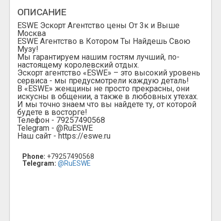
ОПИСАНИЕ
ESWE Эскорт Агентство цены От 3к и Выше
Москва
ESWE Агентство в Котором Ты Найдешь Свою
Музу!
Мы гарантируем нашим гостям лучший, по-
настоящему королевский отдых.
Эскорт агентство «ESWE» – это высокий уровень
сервиса - мы предусмотрели каждую деталь!
В «ESWE» женщины не просто прекрасны, они
искусны в общении, а также в любовных утехах.
И мы точно знаем что вы найдете ту, от которой
будете в восторге!
Телефон - 79257490568
Telegram - @RuESWE
Наш сайт - https://eswe.ru
Phone:
+79257490568
Telegram:
@RuESWE