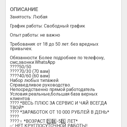
ОПИСАНИЕ
Занятость: Любая
График работы: Свободный график
Опыт работы: не важно
Требования: от 18 до 50 лет. без вредных
привычек.
Обязанности: Более подробнее по телефону,
смс,звонки.WhatsApp
????50/50
????70/30 (70 вам)
????40/60 (60 вам)
Набор любых типажей.
Справедливое руководство.
Непосредственно прямой работодатель
Условия реальные,большая база верных
клиентов .
???? *ВЕСЬ ПЛЮС ЗА СЕРВИС И ЧАЙ ВСЕГДА
ТВОЙ*
???? *ЗАРАБОТОК ОТ 10 000 РУБЛЕЙ В ДЕНЬ*
????
????‍♀ *ВОЗРАСТ 1️⃣8️⃣-55️⃣ ЛЕТ*
✅ НЕТ КРУГЛОСУТОЧНОЙ РАБОТЫ!