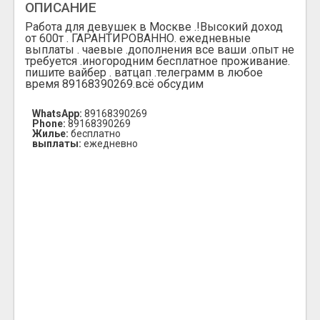
ОПИСАНИЕ
Работа для девушек в Москве .!Высокий доход
от 600т . ГАРАНТИРОВАННО. ежедневные
выплаты . чаевые .дополнения все ваши .опыт не
требуется .иногородним бесплатное проживание.
пишите вайбер . ватцап .телеграмм в любое
время 89168390269.всё обсудим
WhatsApp:
89168390269
Phone:
89168390269
Жилье:
бесплатно
выплаты:
ежедневно