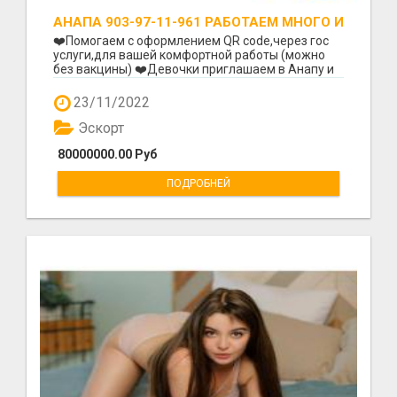
АНАПА 903-97-11-961 РАБОТАЕМ МНОГО И
НА ПОТОК !!!!
❤️Помогаем с оформлением QR code,через гос
услуги,для вашей комфортной работы (можно
без вакцины) ❤️Девочки приглашаем в Анапу и
солнечный К...
23/11/2022
Эскорт
80000000.00 Руб
ПОДРОБНЕЙ