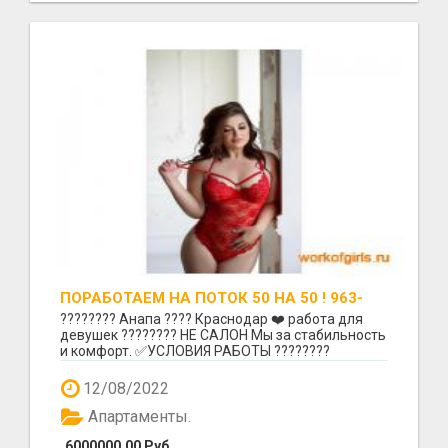
ПОРАБОТАЕМ НА ПОТОК 50 НА 50 ! 963-
161-85-29!!!
???????? Анапа ???? Краснодар ❤️ работа для
девушек ???????? НЕ САЛОН Мы за стабильность
и комфорт. ✅УСЛОВИЯ РАБОТЫ ????????
Ежедневные выпла...
12/08/2022
Апартаменты.
6000000.00 Руб