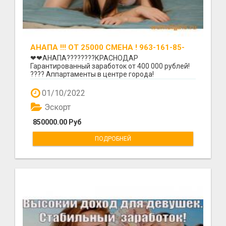
АНАПА !!! ОТ 25000 СМЕНА ! 963-161-85-
29!!!
❤❤АНАПА????????КРАСНОДАР
Гарантированный заработок от 400 000 рублей!
???? Аппартаменты в центре города!
Проживание бесплатно! Прайс: ???? 6...
01/10/2022
Эскорт
850000.00 Руб
ПОДРОБНЕЙ