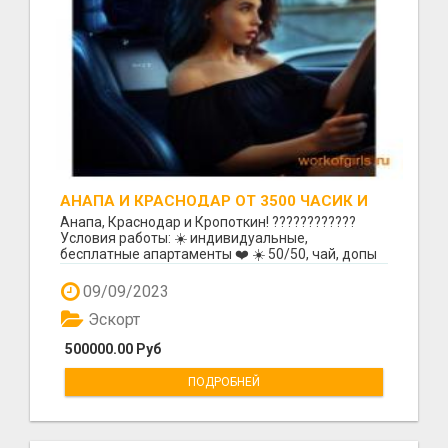
АНАПА И КРАСНОДАР ОТ 3500 ЧАСИК И
ВЫШЕ ! 963-161-85-29!
Анапа, Краснодар и Кропоткин! ????????????
Условия работы: ☀️ индивидуальные,
бесплатные апартаменты ❤️ ☀️ 50/50, чай, допы
ваши ☀️ работа н...
09/09/2023
Эскорт
500000.00 Руб
ПОДРОБНЕЙ