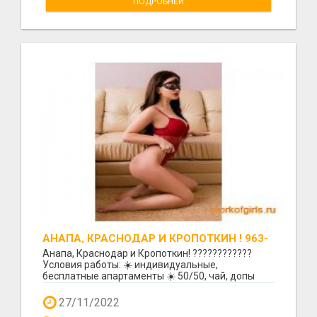
ПОДРОБНЕЙ
АНАПА, КРАСНОДАР И КРОПОТКИН ! 963-
161-85-29!
Анапа, Краснодар и Кропоткин! ????????????
Условия работы: ☀️ индивидуальные,
бесплатные апартаменты ☀️ 50/50, чай, допы
ваши ☀️ работа на п...
27/11/2022