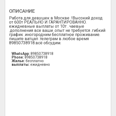
ОПИСАНИЕ
Работа для девушек в Москве .!Высокий доход
от 600т РЕАЛЬНО И ГАРАНТИРОВАННО.
ежидневные выплаты от 10т . чаевые
.дополнения все ваши .опыт не требуется .гибкий
график .иногородним бесплатное проживание.
пишите ватцап .телеграм в любое время
89850738918.всё обсудим.
WhatsApp:
89850738918
Phone:
89850738918
Жилье:
бесплатно
выплаты:
ежидневно