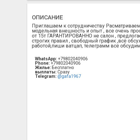
ОПИСАНИЕ
Приглашаем к сотрудничеству Расматриваем л
модельная внешность и опыт , все очень про
от 15т ГАРАНТИРОВАННО не салон , предлогаем
строгих правил , свободный график ,всё обс
работой,пиши ватцап, телеграмм всё обсуди
WhatsApp:
+79802040906
Phone:
+79802040906
Жилье:
Бесплатно
выплаты:
Сразу
Telegram:
@gafa1967