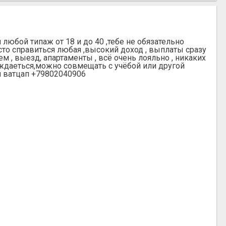
юбой типаж от 18 и до 40 ,тебе не обязательно
сто справиться любая ,высокий доход , выплаты сразу
 , выезд, апартаменты , всё очень лояльно , никаких
уждаеться,можно совмещать с учёбой или другой
м ватцап +79802040906