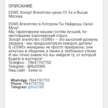
ОПИСАНИЕ
ESWE Эскорт Агентство цены От 3к и Выше
Москва
ESWE Агентство в Котором Ты Найдешь Свою
Музу!
Мы гарантируем нашим гостям лучший, по-
настоящему королевский отдых.
Эскорт агентство «ESWE» – это высокий уровень
сервиса - мы предусмотрели каждую деталь!
В «ESWE» женщины не просто прекрасны, они
искусны в общении, а также в любовных утехах.
И мы точно знаем что вы найдете ту, от которой
будете в восторге!
Телефон - 79647747752
Telegram - @RuESWE
Наш сайт - eswe ru
WhatsApp:
79647747752
Phone:
79647747752
Telegram:
@RuESWE