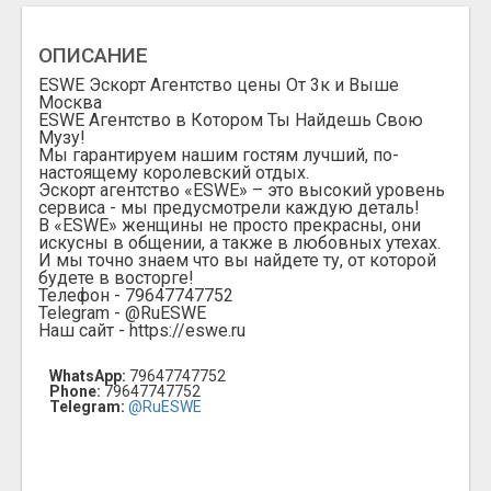
ОПИСАНИЕ
ESWE Эскорт Агентство цены От 3к и Выше
Москва
ESWE Агентство в Котором Ты Найдешь Свою
Музу!
Мы гарантируем нашим гостям лучший, по-
настоящему королевский отдых.
Эскорт агентство «ESWE» – это высокий уровень
сервиса - мы предусмотрели каждую деталь!
В «ESWE» женщины не просто прекрасны, они
искусны в общении, а также в любовных утехах.
И мы точно знаем что вы найдете ту, от которой
будете в восторге!
Телефон - 79647747752
Telegram - @RuESWE
Наш сайт - https://eswe.ru
WhatsApp:
79647747752
Phone:
79647747752
Telegram:
@RuESWE