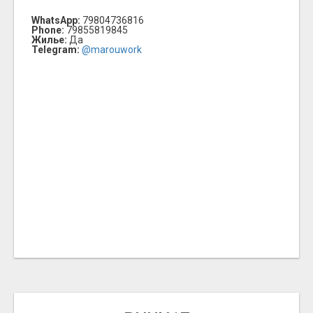
WhatsApp:
79804736816
Phone:
79855819845
Жилье:
Да
Telegram:
@marouwork