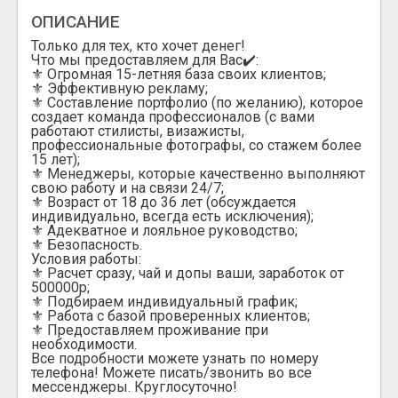
ОПИСАНИЕ
Только для тех, кто хочет денег!
Что мы предоставляем для Вас✔️:
⚜️ Огромная 15-летняя база своих клиентов;
⚜️ Эффективную рекламу;
⚜️ Составление портфолио (по желанию), которое
создает команда профессионалов (с вами
работают стилисты, визажисты,
профессиональные фотографы, со стажем более
15 лет);
⚜️ Менеджеры, которые качественно выполняют
свою работу и на связи 24/7;
⚜️ Возраст от 18 до 36 лет (обсуждается
индивидуально, всегда есть исключения);
⚜️ Адекватное и лояльное руководство;
⚜️ Безопасность.
Условия работы:
⚜️ Расчет сразу, чай и допы ваши, заработок от
500000р;
⚜️ Подбираем индивидуальный график;
⚜️ Работа с базой проверенных клиентов;
⚜️ Предоставляем проживание при
необходимости.
Все подробности можете узнать по номеру
телефона! Можете писать/звонить во все
мессенджеры. Круглосуточно!