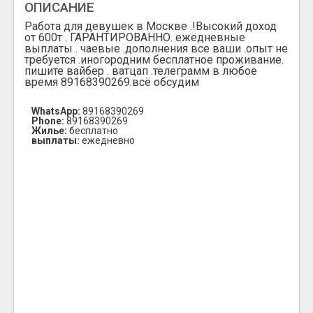
ОПИСАНИЕ
Работа для девушек в Москве .!Высокий доход
от 600т . ГАРАНТИРОВАННО. ежедневные
выплаты . чаевые .дополнения все ваши .опыт не
требуется .иногородним бесплатное проживание.
пишите вайбер . ватцап .телеграмм в любое
время 89168390269.всё обсудим
WhatsApp:
89168390269
Phone:
89168390269
Жилье:
бесплатно
выплаты:
ежедневно