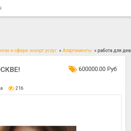
Ы
тах и сфере эскорт услуг.
»
Апартаменты.
»
работа для де
СКВЕ!
600000.00 Руб
ва
216