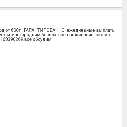
ход от 600т . ГАРАНТИРОВАННО. ежедневные выплаты
буется .иногородним бесплатное проживание. пишите
9168390269.всё обсудим