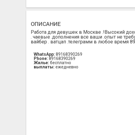
ОПИСАНИЕ
Работа для девушек в Москве .!Высокий до
. чаевые .дополнения все ваши .опыт не тре
вайбер . ватцап .телеграмм в любое время 8
WhatsApp:
89168390269
Phone:
89168390269
Жилье:
бесплатно
выплаты:
ежедневно