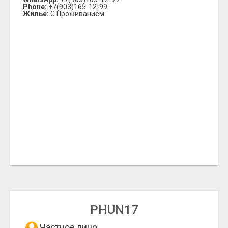
Phone:
+7(903)165-12-99
Жилье:
С Проживанием
PHUN17
Частное лицо