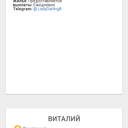
Жилье:
Предоставляется
выплаты:
Ежедневно
Telegram:
@ LadyDarling8
ВИТАЛИЙ