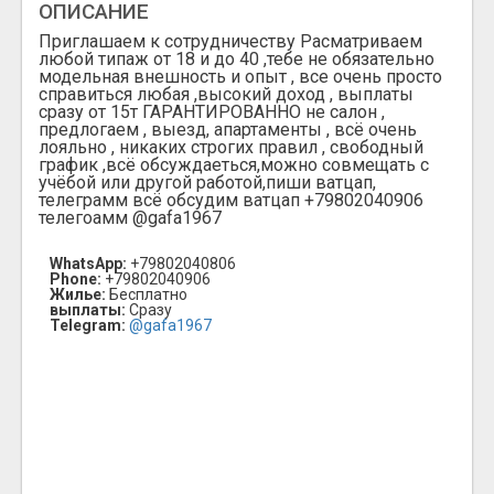
ОПИСАНИЕ
Приглашаем к сотрудничеству Расматриваем
любой типаж от 18 и до 40 ,тебе не обязательно
модельная внешность и опыт , все очень просто
справиться любая ,высокий доход , выплаты
сразу от 15т ГАРАНТИРОВАННО не салон ,
предлогаем , выезд, апартаменты , всё очень
лояльно , никаких строгих правил , свободный
график ,всё обсуждаеться,можно совмещать с
учёбой или другой работой,пиши ватцап,
телеграмм всё обсудим ватцап +79802040906
телегоамм @gafa1967
WhatsApp:
+79802040806
Phone:
+79802040906
Жилье:
Бесплатно
выплаты:
Сразу
Telegram:
@gafa1967