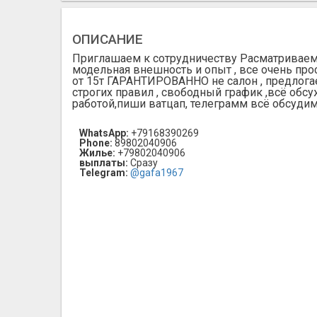
ОПИСАНИЕ
Приглашаем к сотрудничеству Расматриваем л
модельная внешность и опыт , все очень про
от 15т ГАРАНТИРОВАННО не салон , предлогаем
строгих правил , свободный график ,всё обс
работой,пиши ватцап, телеграмм всё обсуди
WhatsApp:
+79168390269
Phone:
89802040906
Жилье:
+79802040906
выплаты:
Сразу
Telegram:
@gafa1967