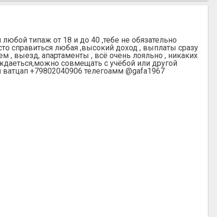
юбой типаж от 18 и до 40 ,тебе не обязательно
сто справиться любая ,высокий доход , выплаты сразу
 , выезд, апартаменты , всё очень лояльно , никаких
уждаеться,можно совмещать с учёбой или другой
м ватцап +79802040906 телегоамм @gafa1967