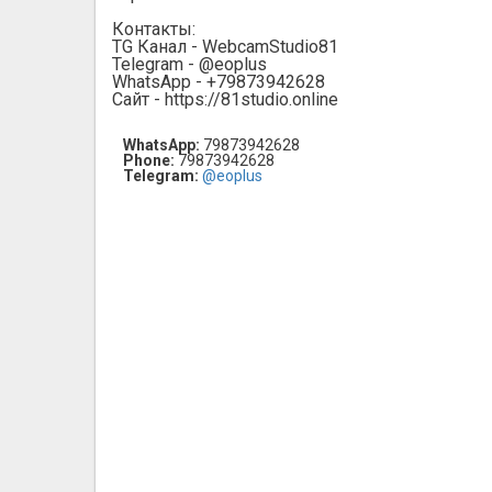
Контакты:
TG Канал - WebcamStudio81
Telegram - @eoplus
WhatsApp - +79873942628
Сайт - https://81studio.online
WhatsApp:
79873942628
Phone:
79873942628
Telegram:
@eoplus