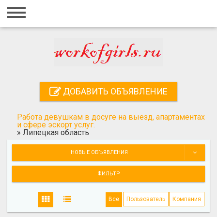
Главная
Вход
Регистрация
Контакты
ДОБАВИТЬ ОБЪЯВЛЕНИЕ
Добавить объявление
Работа девушкам в досуге на выезд, апартаментах
Поиск
и сфере эскорт услуг.
»
Липецкая область
НОВЫЕ ОБЪЯВЛЕНИЯ
ФИЛЬТР
Все
Пользователь
Компания